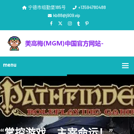
宁德市组勤堡185号
+13594780488
kb88@j909.vip
“掌控游戏，主宰命运！”